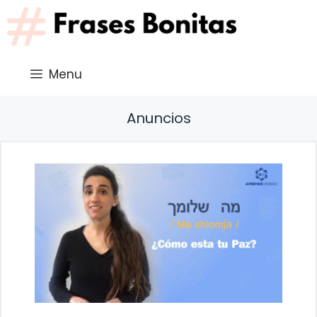
Saltar
al
contenido
Menu
Anuncios