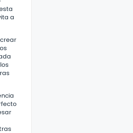
o
 esta
ita a
 crear
tos
cada
los
tras
encia
rfecto
esar
tras