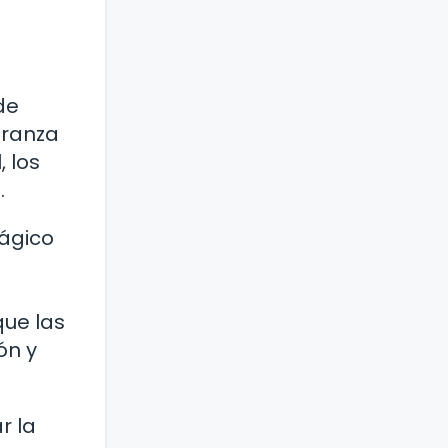
de
eranza
 los
.
mágico
que las
ón y
r la