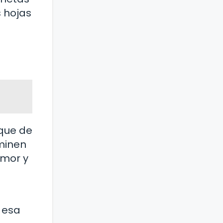
s hojas
oque de
minen
amor y
 esa