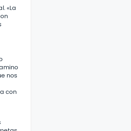
l. «La
con
s
o
 camino
que nos
ía con
s
 metas