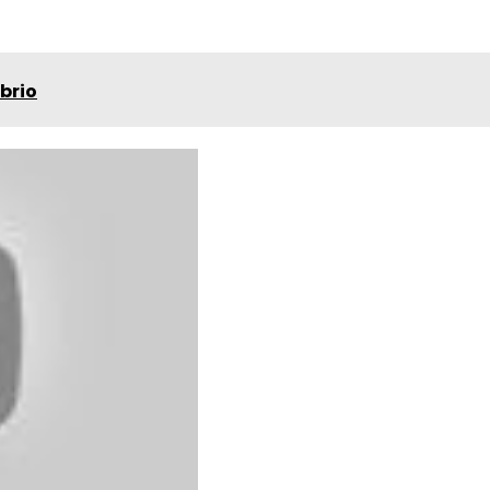
ibrio