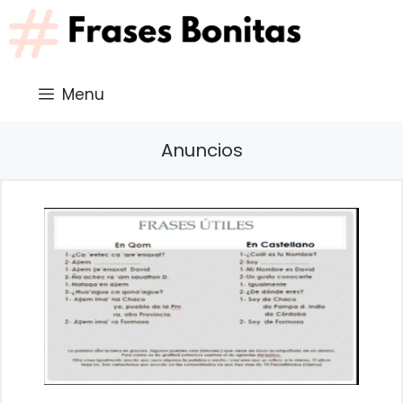
Saltar
al
contenido
Menu
Anuncios