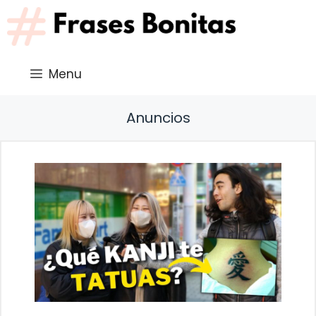
Saltar
al
contenido
Menu
Anuncios