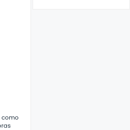
, como
bras