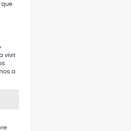
s que
»
 vivir
os
nos a
bre