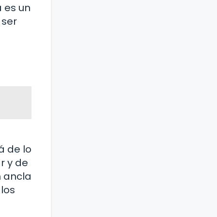
 es un
 ser
á de lo
r y de
n ancla
 los