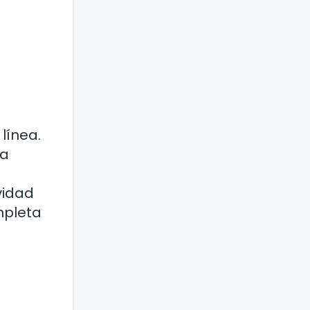
línea.
na
vidad
mpleta