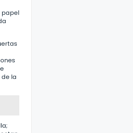
n papel
da
uertas
iones
de
 de la
la;