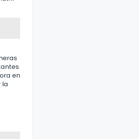
neras
tantes
dora en
 la