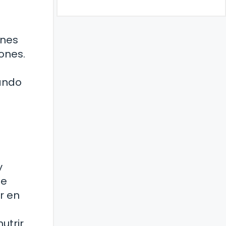
ones
ones.
rando
y
te
r en
utrir