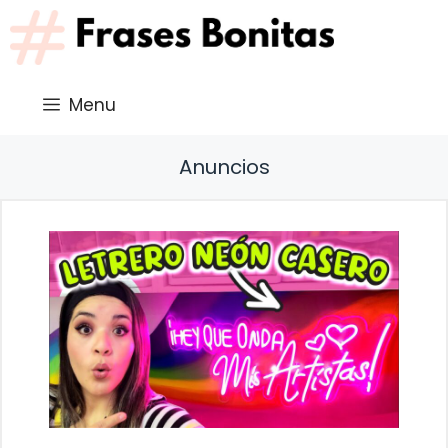
Saltar
al
contenido
Menu
Anuncios