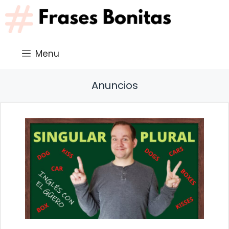
Saltar
al
contenido
Menu
Anuncios