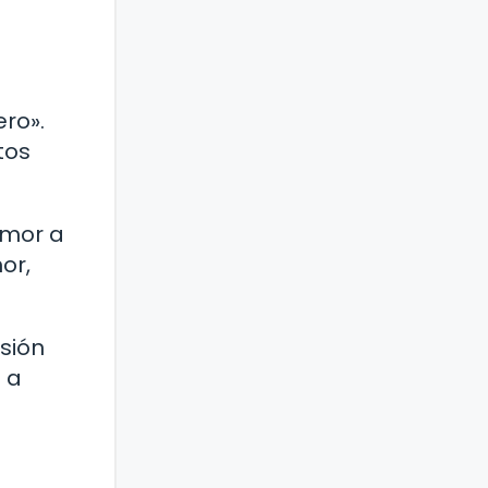
ro».
tos
amor a
or,
esión
 a