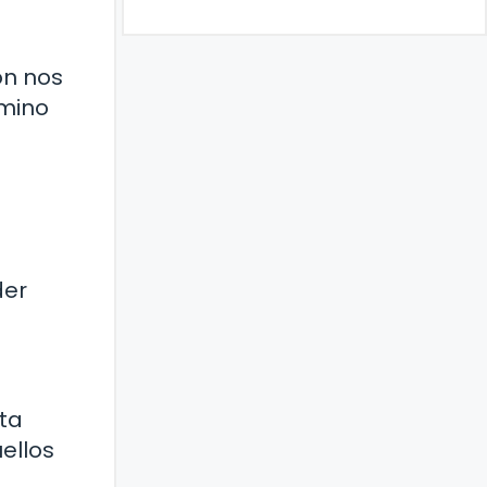
ión nos
amino
der
sta
uellos