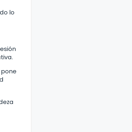
do lo
resión
tiva.
e pone
ad
ndeza