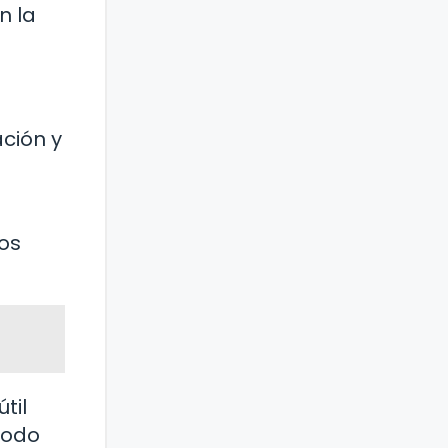
n la
ación y
los
til
todo