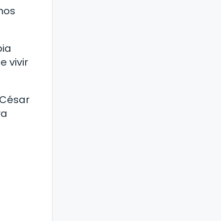
 nos
pia
 vivir
 César
va