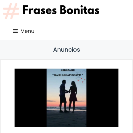
Saltar
al
contenido
Menu
Anuncios