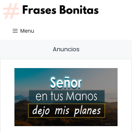
Saltar
al
contenido
Menu
Anuncios