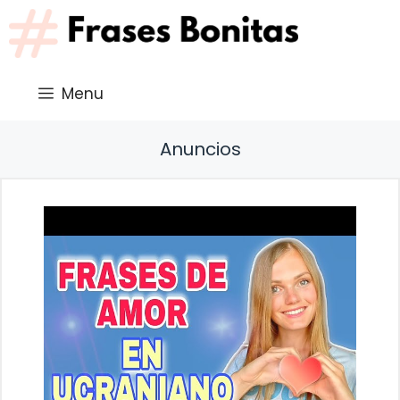
Saltar
al
contenido
Menu
Anuncios