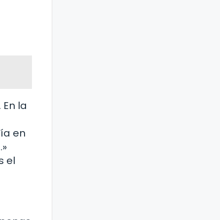
 En la
tía en
.»
s el