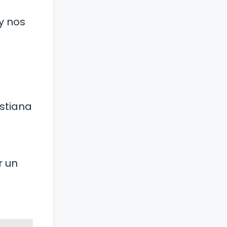
y nos
istiana
r un