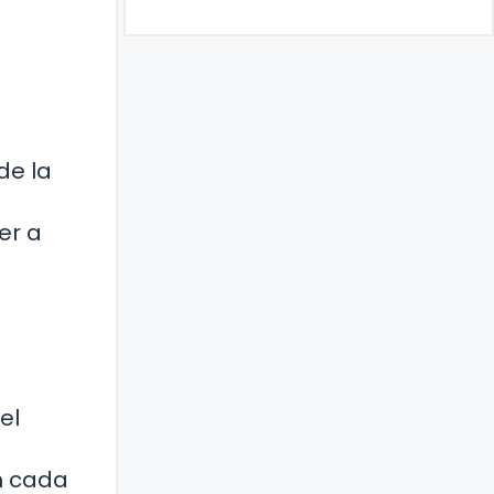
de la
er a
el
En cada