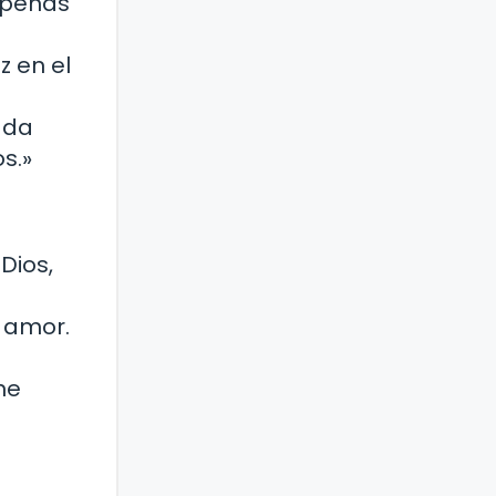
s penas
z en el
ada
s.»
Dios,
l amor.
ne