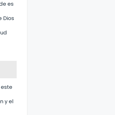
nde es
e Dios
tud
r este
n y el