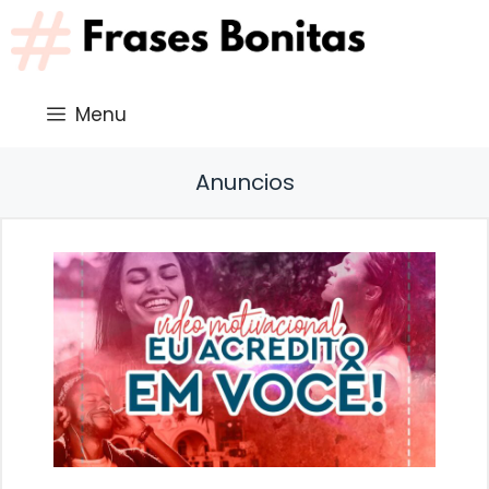
Saltar
al
contenido
Menu
Anuncios