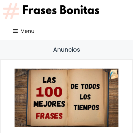
Saltar
al
contenido
Menu
Anuncios