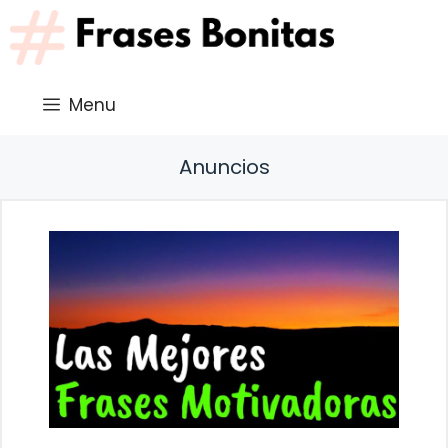
Saltar
al
contenido
Menu
Anuncios