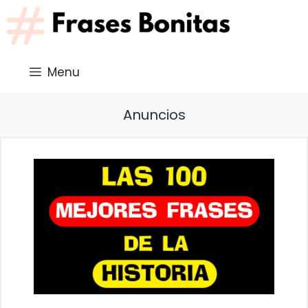
Saltar
al
contenido
Menu
Anuncios