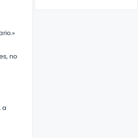
ario.»
es, no
, a