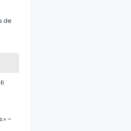
s de
fi
.» –