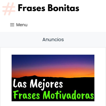
Saltar
al
contenido
Menu
Anuncios