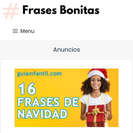
Saltar
al
contenido
Menu
Anuncios