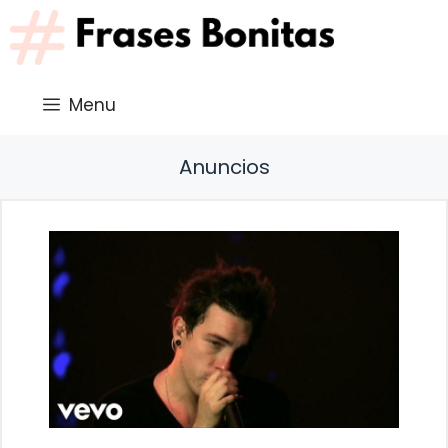
Saltar
al
contenido
Menu
Anuncios