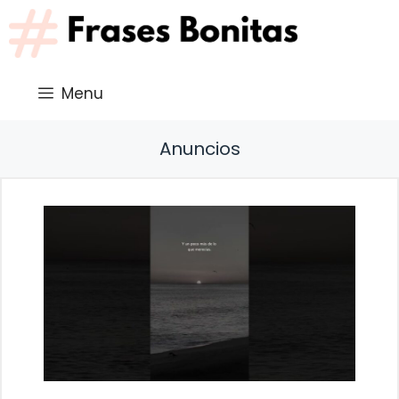
Saltar
al
contenido
Menu
Anuncios