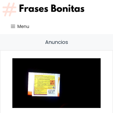
Saltar
al
contenido
Menu
Anuncios