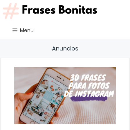
Saltar
al
contenido
Menu
Anuncios