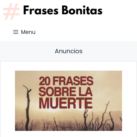
Saltar
al
contenido
Menu
Anuncios