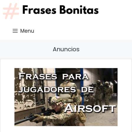
Saltar
al
contenido
Menu
Anuncios