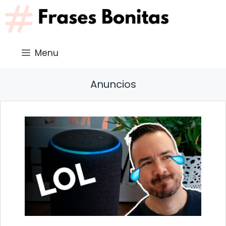
Saltar
al
contenido
Menu
Anuncios