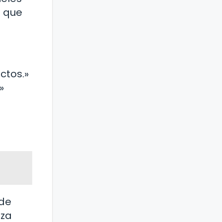
s que
ctos.»
»
ede
iza