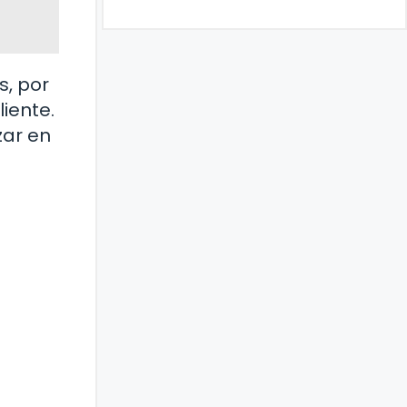
s, por
iente.
zar en