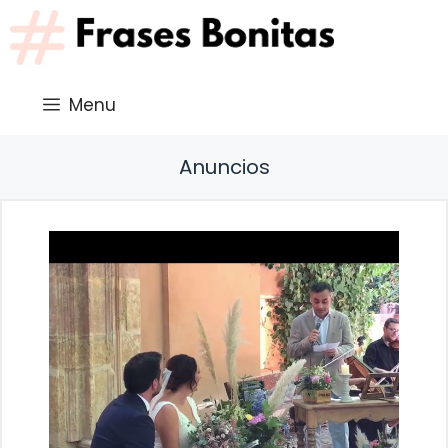
Saltar
al
contenido
Menu
Anuncios