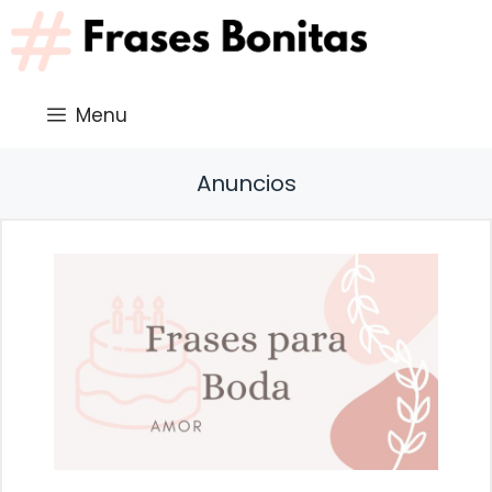
Saltar
al
contenido
Menu
Anuncios