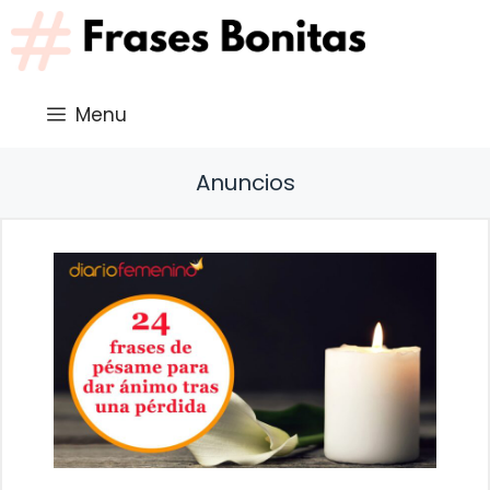
Saltar
al
contenido
Menu
Anuncios