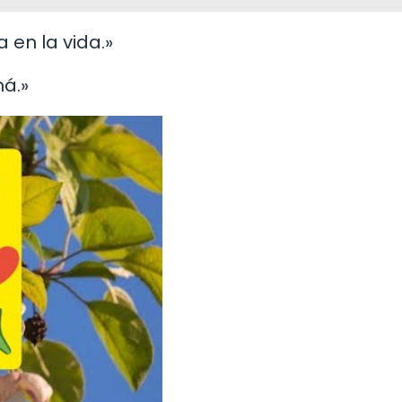
 en la vida.»
má.»