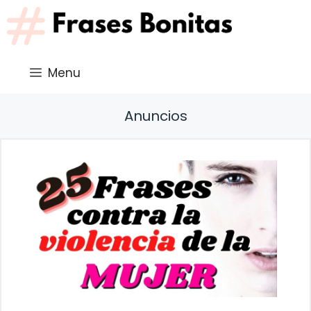
Saltar
al
contenido
Menu
Anuncios