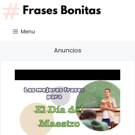
Saltar
al
contenido
Menu
Anuncios