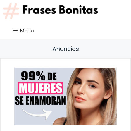
Saltar
al
contenido
Menu
Anuncios