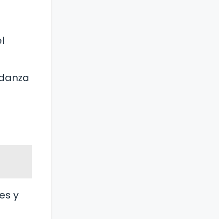
l
 danza
es y