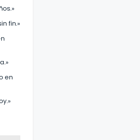
ños.»
n fin.»
en
a.»
lo en
oy.»