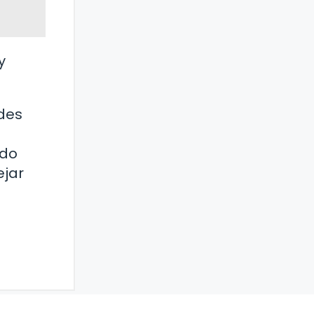
y
ades
ado
ejar