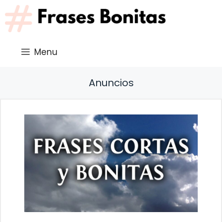
Saltar
al
contenido
Menu
Anuncios