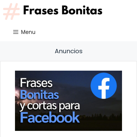
Saltar
al
contenido
Menu
Anuncios