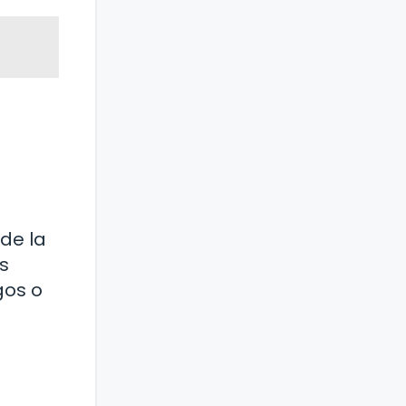
de la
s
gos o