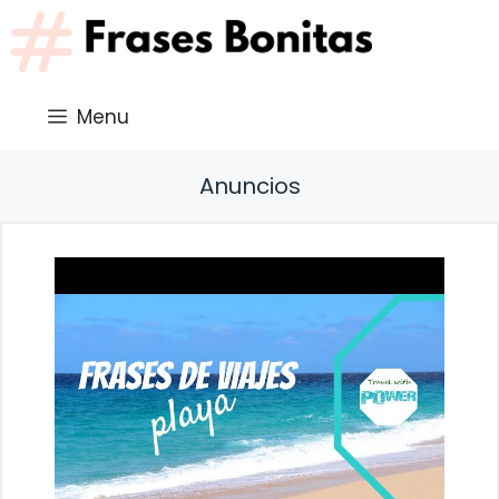
Saltar
al
contenido
Menu
Anuncios