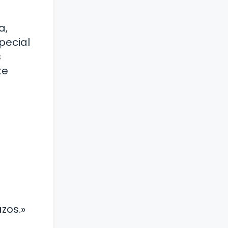
a,
pecial
s
te
zos.»