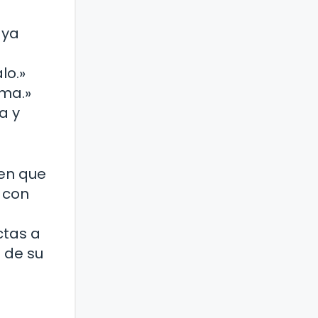
aya
lo.»
lma.»
a y
 en que
 con
ctas a
a de su