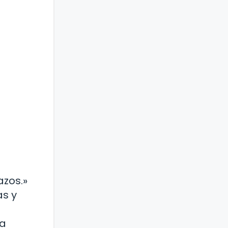
d
azos.»
as y
ra