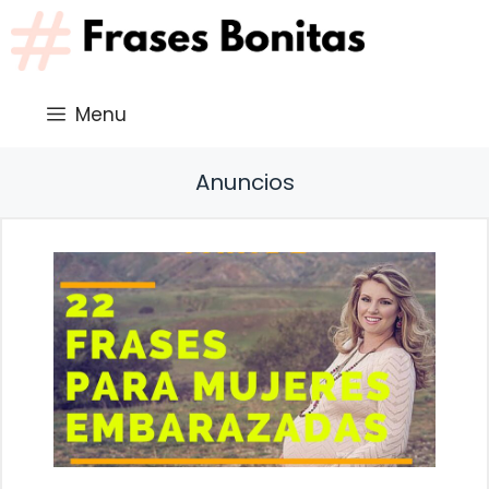
Saltar
al
contenido
Menu
Anuncios