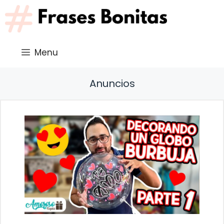
Saltar
al
contenido
Menu
Anuncios