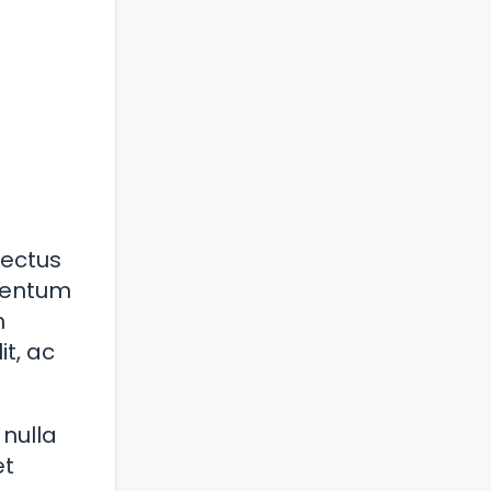
lectus
ermentum
m
t, ac
 nulla
et