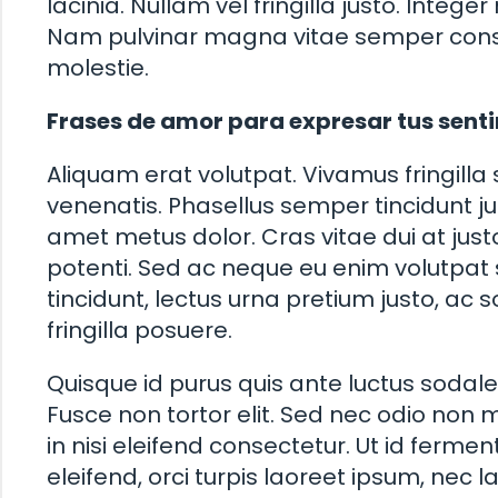
lacinia. Nullam vel fringilla justo. Integer
Nam pulvinar magna vitae semper consec
molestie.
Frases de amor para expresar tus sen
Aliquam erat volutpat. Vivamus fringill
venenatis. Phasellus semper tincidunt ju
amet metus dolor. Cras vitae dui at jus
potenti. Sed ac neque eu enim volutpat 
tincidunt, lectus urna pretium justo, ac so
fringilla posuere.
Quisque id purus quis ante luctus sodales
Fusce non tortor elit. Sed nec odio non 
in nisi eleifend consectetur. Ut id fermen
eleifend, orci turpis laoreet ipsum, nec