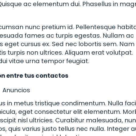
. Quisque ac elementum dui. Phasellus in ma
ccumsan nunc pretium id. Pellentesque habit
lesuada fames ac turpis egestas. Nullam ac 
eget cursus ex. Sed nec lobortis sem. Nam v
is turpis non ultrices. Aliquam erat volutpat.
dui vitae urna tempor feugiat.
ón entre tus contactos
Anuncios
s in metus tristique condimentum. Nulla facili
icula, eget consectetur elit elementum. Mor
 suscipit nisl ultricies. Curabitur malesuada, nu
s, quis varius justo tellus nec nulla. Integer 