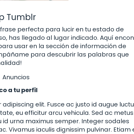
p Tumblr
rase perfecta para lucir en tu estado de
o, has llegado al lugar indicado. Aquí enco
para usar en la sección de información de
ompáñame para descubrir las palabras que
nalidad!
Anuncios
o a tu perfil
adipiscing elit. Fusce ac justo id augue luct
utate, eu efficitur arcu vehicula. Sed ac metu
cu id urna maximus semper. Integer sodales
s ac. Vivamus iaculis dignissim pulvinar. Etiam