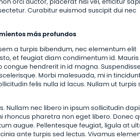
 non orci auctor, placerat nisi vel, efficitur sap
tetur. Curabitur euismod suscipit dui nec
timientos más profundos
a sem a turpis bibendum, nec elementum elit
sto, et feugiat diam condimentum id. Mauris 
to congue hendrerit in id magna. Suspendiss
scelerisque. Morbi malesuada, mi in tincidun
llicitudin felis nulla id lacus. Nullam ut turpis
. Nullam nec libero in ipsum sollicitudin dap
mi rhoncus pharetra non eget libero. Donec q
tum augue. Pellentesque feugiat, ligula at ult
 lacinia ante turpis sed lectus. Vivamus elem