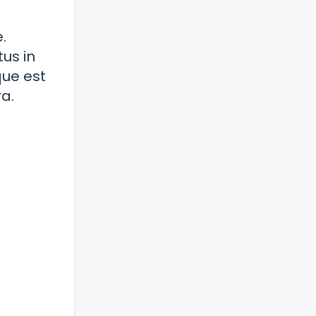
.
tus in
que est
a.