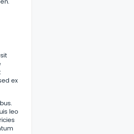
ien.
sit
e
t
 sed ex
ibus.
uis leo
ricies
entum