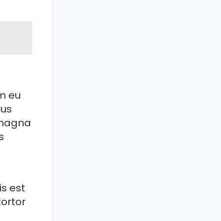
em eu
rus
t magna
s
is est
tortor