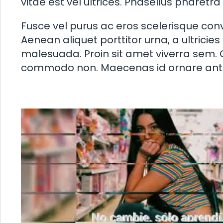
vitae est vel ultrices. Phasellus pharetra
Fusce vel purus ac eros scelerisque conval
Aenean aliquet porttitor urna, a ultricies
malesuada. Proin sit amet viverra sem. C
commodo non. Maecenas id ornare ante. 