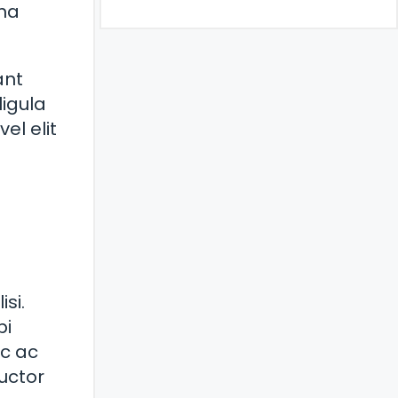
gna
ant
ligula
el elit
si.
bi
nc ac
auctor