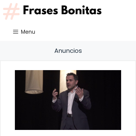
Saltar
al
contenido
Menu
Anuncios