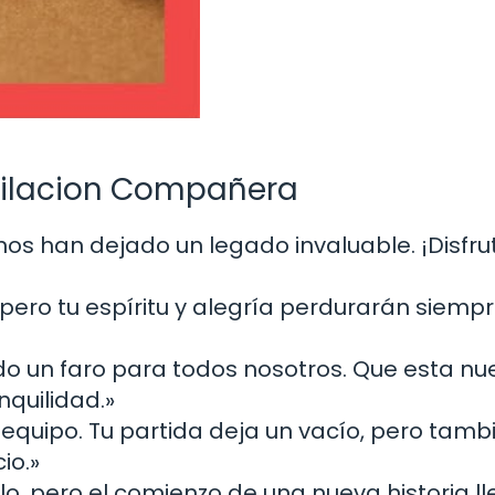
bilacion Compañera
nos han dejado un legado invaluable. ¡Disfru
, pero tu espíritu y alegría perdurarán siemp
ido un faro para todos nosotros. Que esta n
nquilidad.»
 equipo. Tu partida deja un vacío, pero tamb
io.»
ulo, pero el comienzo de una nueva historia l