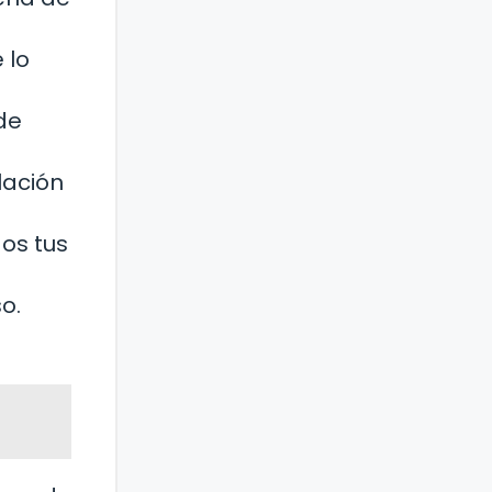
 lo
de
lación
dos tus
o.