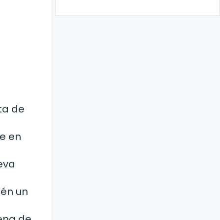
ta de
re en
ueva
ién un
lena de