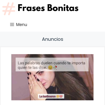
Saltar
al
contenido
Menu
Anuncios