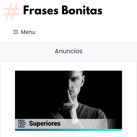
Saltar
al
contenido
Menu
Anuncios