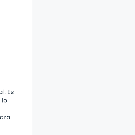
l. Es
 lo
para