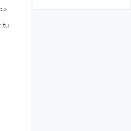
a.»
»
 tu