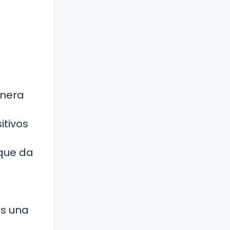
anera
itivos
que da
es una