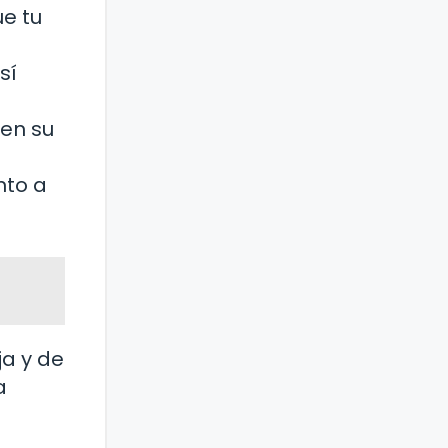
ue tu
sí
 en su
nto a
ja y de
a