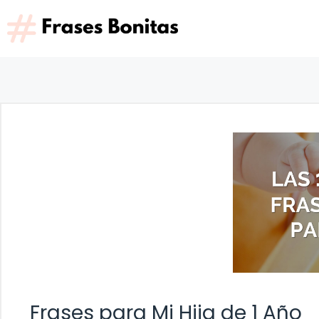
Saltar
al
contenido
Frases para Mi Hija de 1 Año