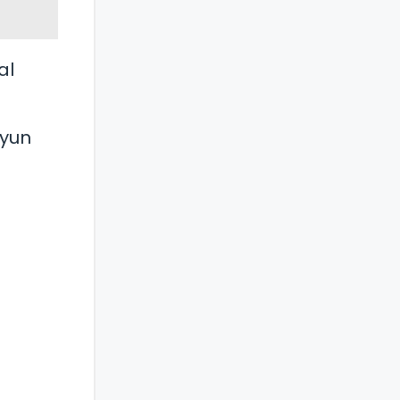
al
Ryun