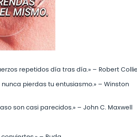
erzos repetidos día tras día.» – Robert Colli
, nunca pierdas tu entusiasmo.» – Winston
acaso son casi parecidos.» – John C. Maxwell
e conviertes.» – Buda