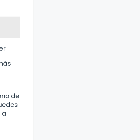
er
 más
leno de
puedes
 a